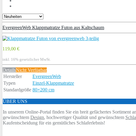
EvergreenWeb Klappmatratze Futon aus Kaltschaum
119,00 €
inkl. 16% gesetzlicher MwSt.
Details
Nicht Verfügbar
Hersteller
EvergreenWeb
Typen
Einzel-Klappmatratze
Standardgröße
80×200 cm
ÜBER UNS
In unserem Online-Portal finden Sie ein breit gefächertes Sortiment 
gewünschtem
Design
, hochwertiger Qualität und gewünschtem
Schla
Kaufentscheidung für ein gemütliches Schlaferlebnis!