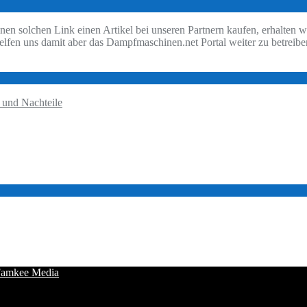
nen solchen Link einen Artikel bei unseren Partnern kaufen, erhalten w
helfen uns damit aber das Dampfmaschinen.net Portal weiter zu betreibe
 und Nachteile
amkee Media