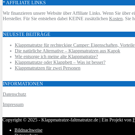
* AFFILIATE LINKS
Wir finanzieren unsere Website über Affiliate Links. Wenn Sie über ei
Hersteller. Für Sie entstehen dabei KEINE zusätzlichen
Kosten
. Sie 
NEUESTE BEITRÄGE
Klappmatratze für rechteckige Camper: Eigenschaften, Vorteile
Die natürliche Alternative – Klappmatratzen aus Kapok
Wie entsorge ich meine alte Klappmatratze?
Klappmatratze oder Klappbett – Was ist besser?
Klappmatratzen für zwei Personen
INFORMATIONEN
Datenschutz
Impressum
Copyright © 2025 - Klappmatratze-faltmatratze.de | Ein Projekt von
F
Bildnachweise