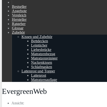
Bestseller
Angebote
Vergleich
Hersteller
Ratgeber
Glossar
Zubehör
Kissen und Zubehör
Bettdecken
Leintücher
Liebesbrücke
Matratzenbezug
Matratzenreiniger
Nackenkissen
Schlafmasken
Lattenrost und Topper
Lattenrost
Matratzenauflage
EvergreenWeb
Ansicht: