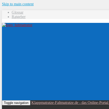
Skip to main content
Glossar
Ratgeber
Klappmatratze-Faltmatratze.de - das Online-Port
Toggle navigation