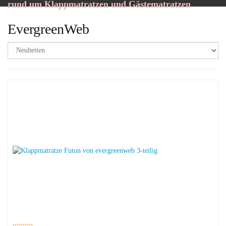
rund um Klappmatratzen und Gästematratzen
EvergreenWeb