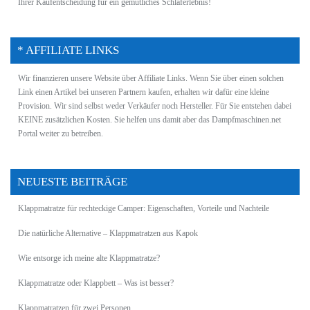
Ihrer Kaufentscheidung für ein gemütliches Schlaferlebnis!
* AFFILIATE LINKS
Wir finanzieren unsere Website über Affiliate Links. Wenn Sie über einen solchen
Link einen Artikel bei unseren Partnern kaufen, erhalten wir dafür eine kleine
Provision. Wir sind selbst weder Verkäufer noch Hersteller. Für Sie entstehen dabei
KEINE zusätzlichen
Kosten
. Sie helfen uns damit aber das Dampfmaschinen.net
Portal weiter zu betreiben.
NEUESTE BEITRÄGE
Klappmatratze für rechteckige Camper: Eigenschaften, Vorteile und Nachteile
Die natürliche Alternative – Klappmatratzen aus Kapok
Wie entsorge ich meine alte Klappmatratze?
Klappmatratze oder Klappbett – Was ist besser?
Klappmatratzen für zwei Personen