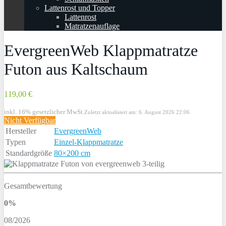
Lattenrost und Topper
Lattenrost
Matratzenauflage
EvergreenWeb Klappmatratze
Futon aus Kaltschaum
119,00 €
inkl. 16% gesetzlicher MwSt.
Zuletzt aktualisiert am: 6. August 2026 22:06
Nicht Verfügbar
Hersteller
EvergreenWeb
Typen
Einzel-Klappmatratze
Standardgröße
80×200 cm
Gesamtbewertung
0%
08/2026