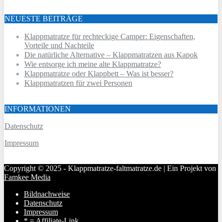
NEUESTE BEITRÄGE
Klappmatratze für rechteckige Camper: Eigenschaften,
Vorteile und Nachteile
Die natürliche Alternative – Klappmatratzen aus Kapok
Wie entsorge ich meine alte Klappmatratze?
Klappmatratze oder Klappbett – Was ist besser?
Klappmatratzen für zwei Personen
INFORMATIONEN
Datenschutz
Impressum
Copyright © 2025 - Klappmatratze-faltmatratze.de | Ein Projekt von
Famkee Media
Bildnachweise
Datenschutz
Impressum
* = Affiliate-Link