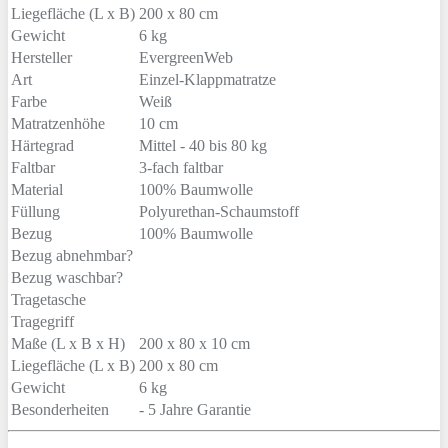
Liegefläche (L x B)
200 x 80 cm
Gewicht
6 kg
Hersteller
EvergreenWeb
Art
Einzel-Klappmatratze
Farbe
Weiß
Matratzenhöhe
10 cm
Härtegrad
Mittel - 40 bis 80 kg
Faltbar
3-fach faltbar
Material
100% Baumwolle
Füllung
Polyurethan-Schaumstoff
Bezug
100% Baumwolle
Bezug abnehmbar?
Bezug waschbar?
Tragetasche
Tragegriff
Maße (L x B x H)
200 x 80 x 10 cm
Liegefläche (L x B)
200 x 80 cm
Gewicht
6 kg
Besonderheiten
- 5 Jahre Garantie