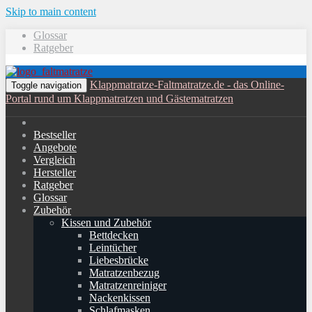
Skip to main content
Glossar
Ratgeber
Klappmatratze-Faltmatratze.de - das Online-
Toggle navigation
Portal rund um Klappmatratzen und Gästematratzen
Bestseller
Angebote
Vergleich
Hersteller
Ratgeber
Glossar
Zubehör
Kissen und Zubehör
Bettdecken
Leintücher
Liebesbrücke
Matratzenbezug
Matratzenreiniger
Nackenkissen
Schlafmasken