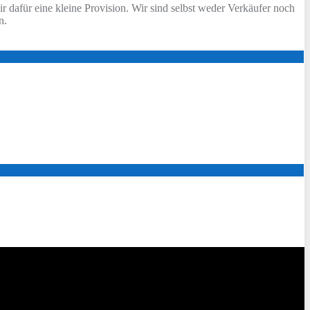
ir dafür eine kleine Provision. Wir sind selbst weder Verkäufer noch
n.