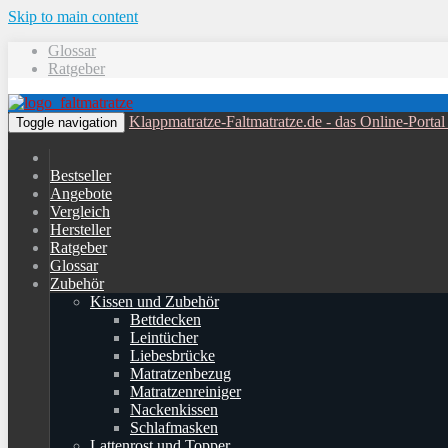
Skip to main content
Glossar
Ratgeber
Klappmatratze-Faltmatratze.de - das Online-Port
Toggle navigation
Bestseller
Angebote
Vergleich
Hersteller
Ratgeber
Glossar
Zubehör
Kissen und Zubehör
Bettdecken
Leintücher
Liebesbrücke
Matratzenbezug
Matratzenreiniger
Nackenkissen
Schlafmasken
Lattenrost und Topper