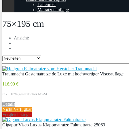
Lattenrost
Matratzenauflage
75×195 cm
Ansicht:
Traumnacht Gästematratze de Luxe mit hochwertiger Viscoauflage
116,90 €
inkl. 16% gesetzlicher MwSt.
Details
Nicht Verfügbar
Vergleichssieger
Gigapur Visco Luxus Klappmatratze Faltmatratze 25069