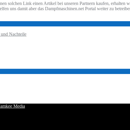
nen solchen Link einen Artikel bei unseren Partnern kaufen, erhalten w
helfen uns damit aber das Dampfmaschinen.net Portal weiter zu betreibe
 und Nachteile
amkee Media