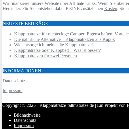
Wir finanzieren unsere Website über Affiliate Links. Wenn Sie über ei
Hersteller. Für Sie entstehen dabei KEINE zusätzlichen
Kosten
. Sie 
NEUESTE BEITRÄGE
Klappmatratze für rechteckige Camper: Eigenschaften, Vorteile
Die natürliche Alternative – Klappmatratzen aus Kapok
Wie entsorge ich meine alte Klappmatratze?
Klappmatratze oder Klappbett – Was ist besser?
Klappmatratzen für zwei Personen
INFORMATIONEN
Datenschutz
Impressum
Copyright © 2025 - Klappmatratze-faltmatratze.de | Ein Projekt von
F
Bildnachweise
Datenschutz
Impressum