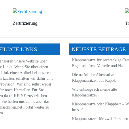
Zertifizierung
Tr
FILIATE LINKS
NEUESTE BEITRÄGE
Klappmatratze für rechteckige Ca
anzieren unsere Website über
Eigenschaften, Vorteile und Nachte
te Links. Wenn Sie über einen
 Link einen Artikel bei unseren
Die natürliche Alternative –
n kaufen, erhalten wir dafür eine
Klappmatratzen aus Kapok
Provision. Wir sind selbst weder
Wie entsorge ich meine alte
er noch Hersteller. Für Sie
Klappmatratze?
en dabei KEINE zusätzlichen
. Sie helfen uns damit aber das
Klappmatratze oder Klappbett – Wa
aschinen.net Portal weiter zu
besser?
en.
Klappmatratzen für zwei Personen