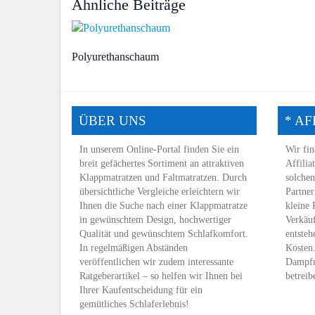
Ähnliche Beiträge
Polyurethanschaum
ÜBER UNS
* AF
In unserem Online-Portal finden Sie ein
Wir fin
breit gefächertes Sortiment an attraktiven
Affilia
Klappmatratzen und Faltmatratzen. Durch
solchen
übersichtliche Vergleiche erleichtern wir
Partner
Ihnen die Suche nach einer Klappmatratze
kleine 
in gewünschtem
Design
, hochwertiger
Verkäuf
Qualität und gewünschtem
Schlafkomfort
.
entsteh
In regelmäßigen Abständen
Kosten
veröffentlichen wir zudem interessante
Dampfm
Ratgeberartikel – so helfen wir Ihnen bei
betreib
Ihrer Kaufentscheidung für ein
gemütliches Schlaferlebnis!