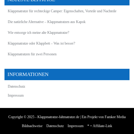
Klappmatratze für rechteckige Camper: Eigenschaften, Vorteile und Nachteile
Die natürliche Alternative – Klappmatratzen aus Kapok
Wie entsorge ich meine alte Klappmatratze?
Klappmatratze oder Klappbett – Was ist besser?
Klappmatratzen für zwei Personen
INFORMATIONEN
Datenschutz
Impressum
Copyright © 2025 - Klappmatratze-faltmatratze.de | Ein Projekt von
Famkee Media
Bildnachweise
Datenschutz
Impressum
* = Affiliate-Link