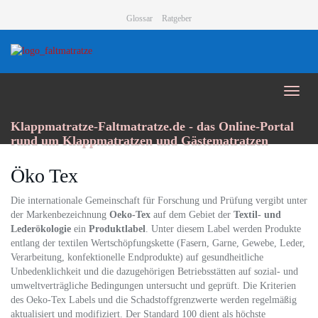
Skip
Glossar
Ratgeber
to
main
content
Toggl
naviga
Klappmatratze-Faltmatratze.de - das Online-Portal
rund um Klappmatratzen und Gästematratzen
Öko Tex
Die internationale Gemeinschaft für Forschung und Prüfung vergibt unter
der Markenbezeichnung
Oeko-Tex
auf dem Gebiet der
Textil- und
Lederökologie
ein
Produktlabel
. Unter diesem Label werden Produkte
entlang der textilen Wertschöpfungskette (Fasern, Garne, Gewebe, Leder,
Verarbeitung, konfektionelle Endprodukte) auf gesundheitliche
Unbedenklichkeit und die dazugehörigen Betriebsstätten auf sozial- und
umweltverträgliche Bedingungen untersucht und geprüft. Die Kriterien
des Oeko-Tex Labels und die Schadstoffgrenzwerte werden regelmäßig
aktualisiert und modifiziert. Der Standard 100 dient als höchste