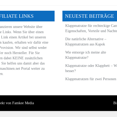
FILIATE LINKS
NEUESTE BEITRÄGE
Klappmatratze für rechteckige Ca
anzieren unsere Website über
Eigenschaften, Vorteile und Nachte
te Links. Wenn Sie über einen
 Link einen Artikel bei unseren
Die natürliche Alternative –
n kaufen, erhalten wir dafür eine
Klappmatratzen aus Kapok
Provision. Wir sind selbst weder
Wie entsorge ich meine alte
er noch Hersteller. Für Sie
Klappmatratze?
en dabei KEINE zusätzlichen
. Sie helfen uns damit aber das
Klappmatratze oder Klappbett – Wa
aschinen.net Portal weiter zu
besser?
en.
Klappmatratzen für zwei Personen
jekt von
Famkee Media
Bi