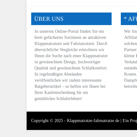
ÜBER UNS
* AF
In unserem Online-Portal finden Sie ein
Wir fin
breit gefächertes Sortiment an attraktiven
Affilia
Klappmatratzen und Faltmatratzen. Durch
solchen
übersichtliche Vergleiche erleichtern wir
Partner
Ihnen die Suche nach einer Klappmatratze
kleine 
in gewünschtem
Design
, hochwertiger
Verkäuf
Qualität und gewünschtem
Schlafkomfort
.
entsteh
In regelmäßigen Abständen
Kosten
veröffentlichen wir zudem interessante
Dampfm
Ratgeberartikel – so helfen wir Ihnen bei
betreib
Ihrer Kaufentscheidung für ein
gemütliches Schlaferlebnis!
Copyright © 2025 - Klappmatratze-faltmatratze.de | Ein Pro