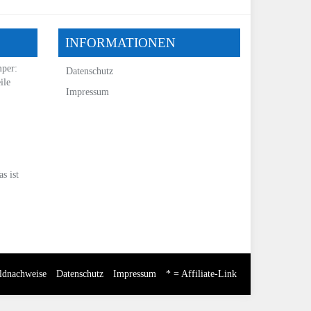
INFORMATIONEN
mper:
Datenschutz
ile
Impressum
s ist
ldnachweise
Datenschutz
Impressum
* = Affiliate-Link