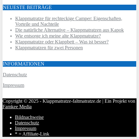
NEUESTE BEITRÄGE
Klappmatratze für rechteckige Camper: Eigenschaften,
Vorteile und Nachteile
Die natürliche Alternative – Klappmatratzen aus Kapok
Wie entsorge ich meine alte Klappmatratze?
Klappmatratze oder Klappbett – Was ist besser?
Klappmatratzen für zwei Personen
INFORMATIONEN
Datenschutz
Impressum
Copyright © 2025 - Klappmatratze-faltmatratze.de | Ein Projekt von
Famkee Media
Bildnachweise
Datenschutz
Impressum
* = Affiliate-Link