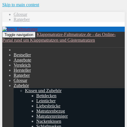
Skip to main content
Glossar
Ratgeber
Klappmatratze-Faltmatratze.de - das Online-
Toggle navigation
Portal rund um Klappmatratzen und Gästematratzen
Bestseller
Angebote
Vergleich
Hersteller
Ratgeber
Glossar
Zubehör
Kissen und Zubehör
Bettdecken
Leintücher
Liebesbrücke
Matratzenbezug
Matratzenreiniger
Nackenkissen
Schlafmasken